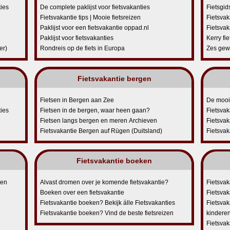
ties
De complete paklijst voor fietsvakanties
Fietsgid
Fietsvakantie tips | Mooie fietsreizen
Fietsvak
Paklijst voor een fietsvakantie oppad.nl
Fietsvak
Paklijst voor fietsvakanties
Kerry fie
er)
Rondreis op de fiets in Europa
Zes gewe
Fietsvakantie bergen
Fietsen in Bergen aan Zee
De mooist
ties
Fietsen in de bergen, waar heen gaan?
Fietsvaka
Fietsen langs bergen en meren Archieven
Fietsvaka
Fietsvakantie Bergen auf Rügen (Duitsland)
Fietsva
Fietsvakantie boeken
sen
Alvast dromen over je komende fietsvakantie?
Fietsvak
Boeken over een fietsvakantie
Fietsvak
Fietsvakantie boeken? Bekijk álle Fietsvakanties
Fietsvak
Fietsvakantie boeken? Vind de beste fietsreizen
kindere
Fietsvak