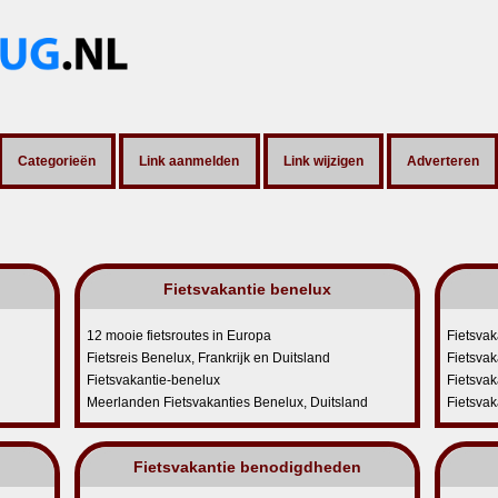
Categorieën
Link aanmelden
Link wijzigen
Adverteren
Fietsvakantie benelux
12 mooie fietsroutes in Europa
Fietsvak
Fietsreis Benelux, Frankrijk en Duitsland
Fietsvak
Fietsvakantie-benelux
Fietsva
Meerlanden Fietsvakanties Benelux, Duitsland
Fietsvak
Fietsvakantie benodigdheden