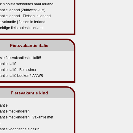
s: Mooiste fietsroutes naar Ierland
antie Ierland (Zuidwest-kust)
antie Ierland - Fietsen in Ierland
tsvakantie | fietsen in Ierland
ldige fietsroutes in Ierland
Fietsvakantie italie
e fietsvakanties in Italië!
ntie Italië
ntie Italië - Bellissima
kantie Italië boeken? ANWB
Fietsvakantie kind
antie
antie met kinderen
antie met kinderen | Vakantie met
n
antie voor het hele gezin